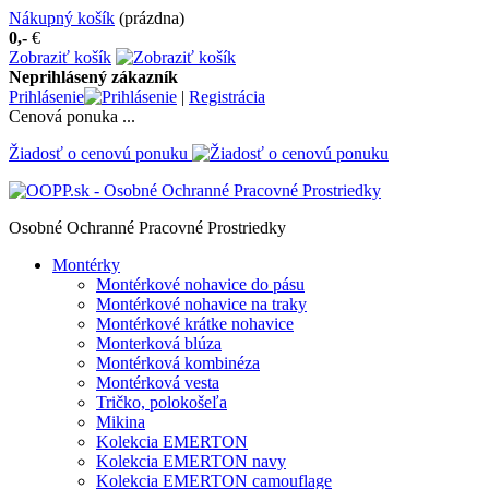
Nákupný košík
(prázdna)
0,-
€
Zobraziť košík
Neprihlásený zákazník
Prihlásenie
|
Registrácia
Cenová ponuka ...
Žiadosť o cenovú ponuku
Osobné Ochranné Pracovné Prostriedky
Montérky
Montérkové nohavice do pásu
Montérkové nohavice na traky
Montérkové krátke nohavice
Monterková blúza
Montérková kombinéza
Montérková vesta
Tričko, polokošeľa
Mikina
Kolekcia EMERTON
Kolekcia EMERTON navy
Kolekcia EMERTON camouflage