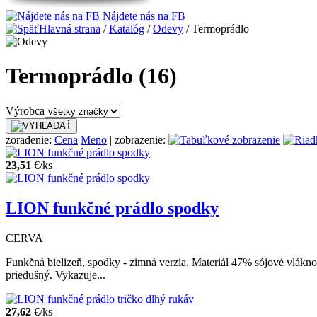
Nájdete nás na FB
Hlavná strana
/
Katalóg
/
Odevy
/ Termoprádlo
Termoprádlo
(16)
Výrobca
zoradenie:
Cena
Meno
| zobrazenie:
23,51
€/ks
LION funkčné prádlo spodky
CERVA
Funkčná bielizeň, spodky - zimná verzia. Materiál 47% sójové vlák
priedušný. Vykazuje...
27,62
€/ks