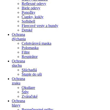
Reflexné odevy
Biele odevy
Ponožky
Čiapky, kukly
Softshell
Fleecové vesty a bundy
Detské
Ochrana
dýchania
Celotvárová maska
Polomaska
Filtre
Respirátor
Ochrana
sluchu
Slúchadlá
Štuple do uši
Ochrana
zraku
Okuliare
Štíty
Zváračské
Ochrana
hlavy
Bezpečnostné prilby