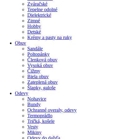
Zváračské
Tepelne odolné
Dielektrické
Zimné
Hobby
Detské
Krémy a pasty na ruky
Obuv
Sandále
Poltopánky
Členková obuv
Vysoká obuv
Čižmy
Biela obuv
Zateplená obuv
Šlapky, galoše
Odevy
Nohavice
Bundy
Ochranné overaly, odevy
Termoprádlo
Tričká, košele
Vesty
Mikiny
Odevy do dažďa