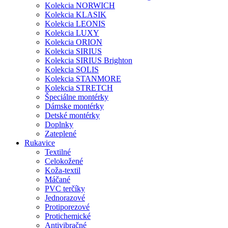
Kolekcia NORWICH
Kolekcia KLASIK
Kolekcia LEONIS
Kolekcia LUXY
Kolekcia ORION
Kolekcia SIRIUS
Kolekcia SIRIUS Brighton
Kolekcia SOLIS
Kolekcia STANMORE
Kolekcia STRETCH
Špeciálne montérky
Dámske montérky
Detské montérky
Doplnky
Zateplené
Rukavice
Textilné
Celokožené
Koža-textil
Máčané
PVC terčíky
Jednorazové
Protiporezové
Protichemické
Antivibračné