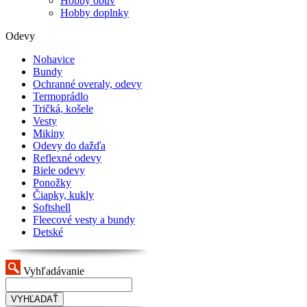
Hobby obuv
Hobby doplnky
Odevy
Nohavice
Bundy
Ochranné overaly, odevy
Termoprádlo
Tričká, košele
Vesty
Mikiny
Odevy do dažďa
Reflexné odevy
Biele odevy
Ponožky
Čiapky, kukly
Softshell
Fleecové vesty a bundy
Detské
Vyhľadávanie
VYHĽADAŤ