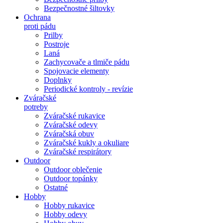
Bezpečnostné šiltovky
Ochrana
proti pádu
Prilby
Postroje
Laná
Zachycovače a tlmiče pádu
Spojovacie elementy
Doplnky
Periodické kontroly - revízie
Zváračské
potreby
Zváračské rukavice
Zváračské odevy
Zváračská obuv
Zváračské kukly a okuliare
Zváračské respirátory
Outdoor
Outdoor oblečenie
Outdoor topánky
Ostatné
Hobby
Hobby rukavice
Hobby odevy