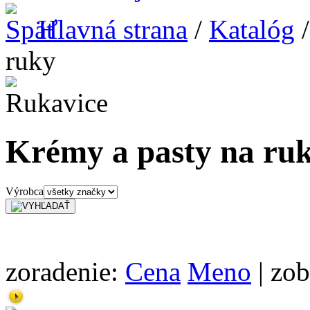
Hlavná strana
/
Katalóg
ruky
Krémy a pasty na ru
Výrobca
zoradenie:
Cena
Meno
| zob