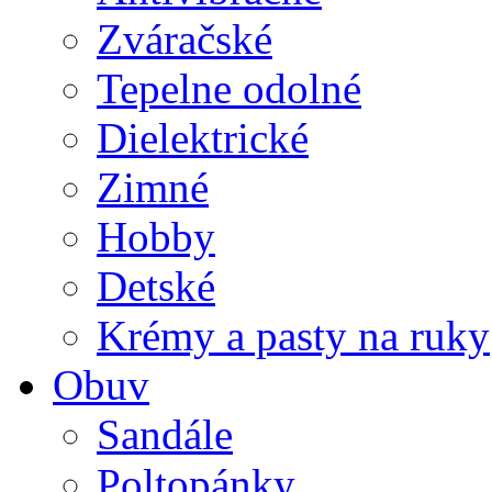
Zváračské
Tepelne odolné
Dielektrické
Zimné
Hobby
Detské
Krémy a pasty na ruky
Obuv
Sandále
Poltopánky