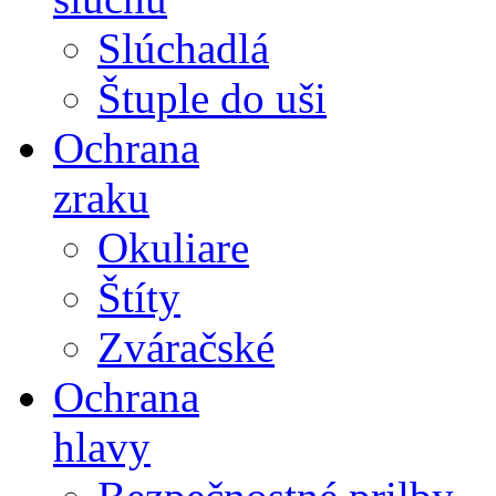
Slúchadlá
Štuple do uši
Ochrana
zraku
Okuliare
Štíty
Zváračské
Ochrana
hlavy