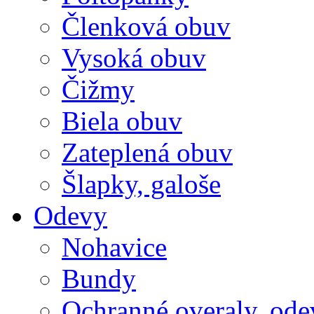
Členková obuv
Vysoká obuv
Čižmy
Biela obuv
Zateplená obuv
Šlapky, galoše
Odevy
Nohavice
Bundy
Ochranné overaly, ode