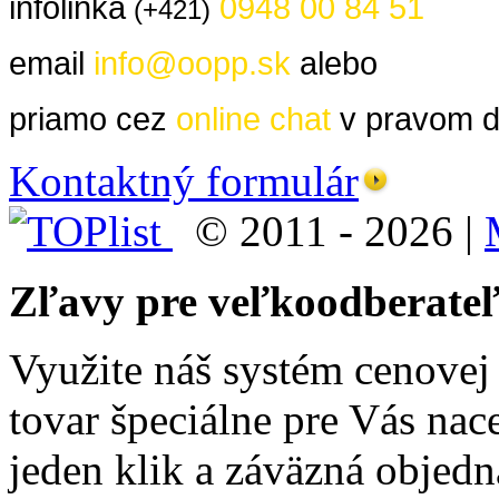
infolinka
0948 00 84 51
(+421)
email
info@oopp.sk
alebo
priamo cez
online chat
v pravom d
Kontaktný formulár
© 2011 - 2026 |
Zľavy pre veľkoodberate
Využite náš systém cenove
tovar špeciálne pre Vás nac
jeden klik a záväzná objedn