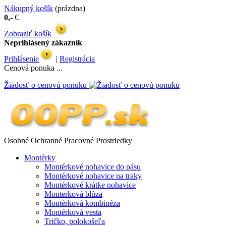
Nákupný košík
(prázdna)
0,-
€
Zobraziť košík
Neprihlásený zákazník
Prihlásenie
|
Registrácia
Cenová ponuka ...
Žiadosť o cenovú ponuku
Osobné Ochranné Pracovné Prostriedky
Montérky
Montérkové nohavice do pásu
Montérkové nohavice na traky
Montérkové krátke nohavice
Monterková blúza
Montérková kombinéza
Montérková vesta
Tričko, polokošeľa