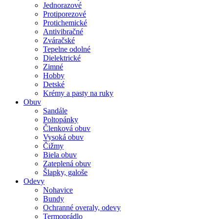
Jednorazové
Protiporezové
Protichemické
Antivibračné
Zváračské
Tepelne odolné
Dielektrické
Zimné
Hobby
Detské
Krémy a pasty na ruky
Obuv
Sandále
Poltopánky
Členková obuv
Vysoká obuv
Čižmy
Biela obuv
Zateplená obuv
Šlapky, galoše
Odevy
Nohavice
Bundy
Ochranné overaly, odevy
Termoprádlo