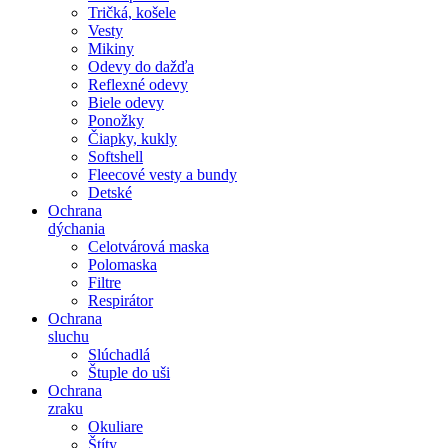
Tričká, košele
Vesty
Mikiny
Odevy do dažďa
Reflexné odevy
Biele odevy
Ponožky
Čiapky, kukly
Softshell
Fleecové vesty a bundy
Detské
Ochrana
dýchania
Celotvárová maska
Polomaska
Filtre
Respirátor
Ochrana
sluchu
Slúchadlá
Štuple do uši
Ochrana
zraku
Okuliare
Štíty