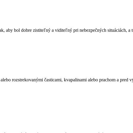
, aby bol dobre zistiteľný a viditeľný pri nebezpečných situáciách, a 
lebo rozstrekovanými časticami, kvapalinami alebo prachom a pred v