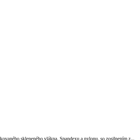
ovaného skleneného vlákna, Spandexu a nylonu, so zosilnením z...