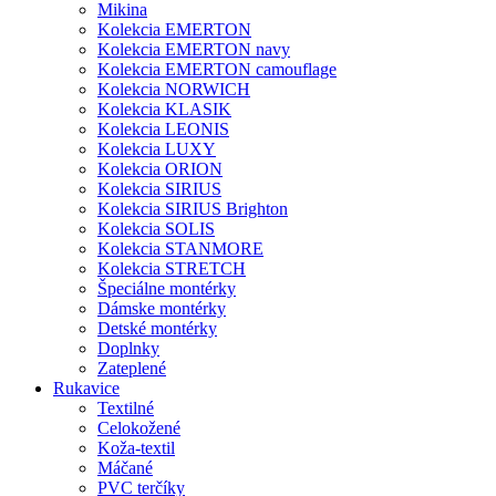
Mikina
Kolekcia EMERTON
Kolekcia EMERTON navy
Kolekcia EMERTON camouflage
Kolekcia NORWICH
Kolekcia KLASIK
Kolekcia LEONIS
Kolekcia LUXY
Kolekcia ORION
Kolekcia SIRIUS
Kolekcia SIRIUS Brighton
Kolekcia SOLIS
Kolekcia STANMORE
Kolekcia STRETCH
Špeciálne montérky
Dámske montérky
Detské montérky
Doplnky
Zateplené
Rukavice
Textilné
Celokožené
Koža-textil
Máčané
PVC terčíky