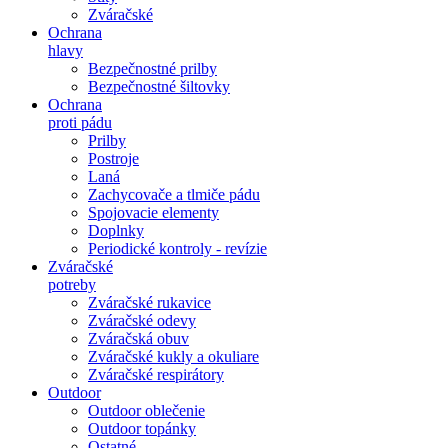
Zváračské
Ochrana
hlavy
Bezpečnostné prilby
Bezpečnostné šiltovky
Ochrana
proti pádu
Prilby
Postroje
Laná
Zachycovače a tlmiče pádu
Spojovacie elementy
Doplnky
Periodické kontroly - revízie
Zváračské
potreby
Zváračské rukavice
Zváračské odevy
Zváračská obuv
Zváračské kukly a okuliare
Zváračské respirátory
Outdoor
Outdoor oblečenie
Outdoor topánky
Ostatné