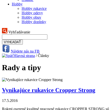
Hobby
Hobby rukavice
Hobby odevy
Hobby obuv
Hobby doplnky
Vyhľadávanie
VYHĽADAŤ
Nájdete nás na FB
Hlavná strana
/ Články
Rady a tipy
Vynikajúce rukavice Cropper Strong
17.5.2016
Rokmi overené kvalitné pracovné rukavice CROPPER STRONG sú päťpr