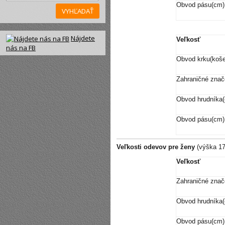
Obvod pásu(cm)
VYHĽADAŤ
Nájdete
Veľkosť
nás na FB
Obvod krku(koše
Zahraničné znač
Obvod hrudníka
Obvod pásu(cm)
Veľkosti odevov pre ženy
(výška 1
Veľkosť
Zahraničné znač
Obvod hrudníka
Obvod pásu(cm)