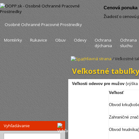
Cenová ponuka .
Žiadosť o cenovú
Osobné Ochranné Pracovné Prostriedky
Montérky
Rukavice
Obuv
Odevy
Ochrana
Ochrana
dýchania
sluchu
Hlavná strana
/ Veľkostné ta
Veľkostné tabuľk
Veľkosti odevov pre mužov
(výška 
Veľkosť
Obvod krku(koše
Zahraničné znač
Vyhľadávanie
Obvod hrudníka