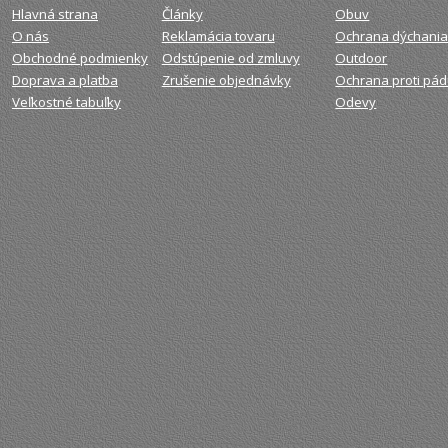
Hlavná strana
Články
Obuv
O nás
Reklamácia tovaru
Ochrana dýchani
Obchodné podmienky
Odstúpenie od zmluvy
Outdoor
Doprava a platba
Zrušenie objednávky
Ochrana proti pá
Veľkostné tabuľky
Odevy