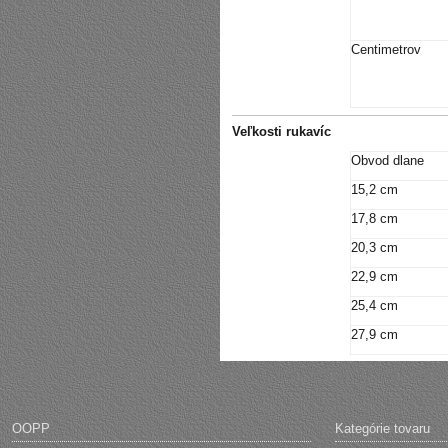
Centimetrov
Veľkosti rukavíc
Obvod dlane
15,2 cm
17,8 cm
20,3 cm
22,9 cm
25,4 cm
27,9 cm
OOPP
Kategórie tovaru