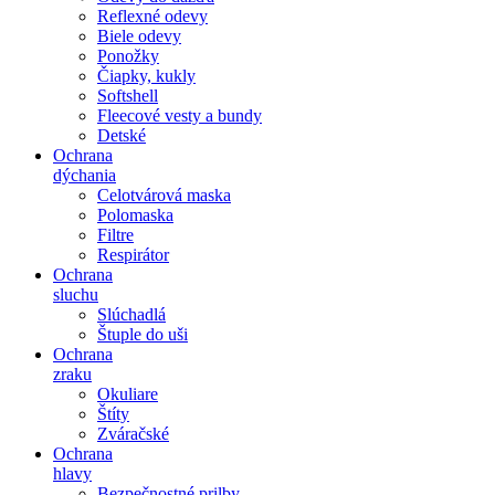
Reflexné odevy
Biele odevy
Ponožky
Čiapky, kukly
Softshell
Fleecové vesty a bundy
Detské
Ochrana
dýchania
Celotvárová maska
Polomaska
Filtre
Respirátor
Ochrana
sluchu
Slúchadlá
Štuple do uši
Ochrana
zraku
Okuliare
Štíty
Zváračské
Ochrana
hlavy
Bezpečnostné prilby