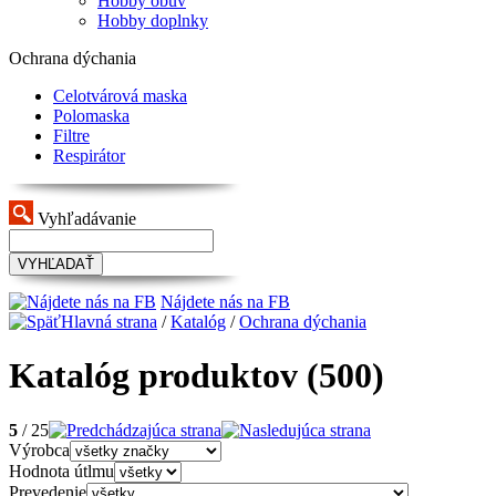
Hobby obuv
Hobby doplnky
Ochrana dýchania
Celotvárová maska
Polomaska
Filtre
Respirátor
Vyhľadávanie
VYHĽADAŤ
Nájdete nás na FB
Hlavná strana
/
Katalóg
/
Ochrana dýchania
Katalóg produktov
(500)
5
/ 25
Výrobca
Hodnota útlmu
Prevedenie