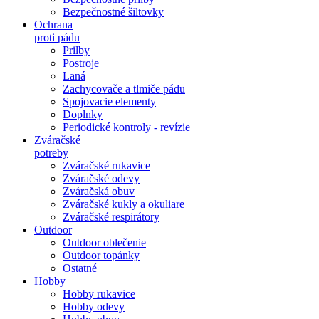
Bezpečnostné šiltovky
Ochrana
proti pádu
Prilby
Postroje
Laná
Zachycovače a tlmiče pádu
Spojovacie elementy
Doplnky
Periodické kontroly - revízie
Zváračské
potreby
Zváračské rukavice
Zváračské odevy
Zváračská obuv
Zváračské kukly a okuliare
Zváračské respirátory
Outdoor
Outdoor oblečenie
Outdoor topánky
Ostatné
Hobby
Hobby rukavice
Hobby odevy