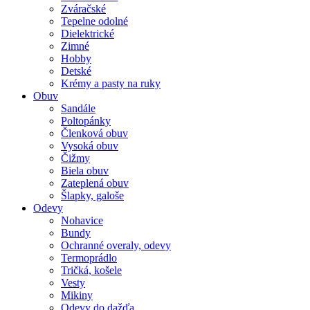
Zváračské
Tepelne odolné
Dielektrické
Zimné
Hobby
Detské
Krémy a pasty na ruky
Obuv
Sandále
Poltopánky
Členková obuv
Vysoká obuv
Čižmy
Biela obuv
Zateplená obuv
Šlapky, galoše
Odevy
Nohavice
Bundy
Ochranné overaly, odevy
Termoprádlo
Tričká, košele
Vesty
Mikiny
Odevy do dažďa