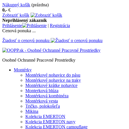
Nákupný košík
(prázdna)
0,-
€
Zobraziť košík
Neprihlásený zákazník
Prihlásenie
|
Registrácia
Cenová ponuka ...
Žiadosť o cenovú ponuku
Osobné Ochranné Pracovné Prostriedky
Montérky
Montérkové nohavice do pásu
Montérkové nohavice na traky
Montérkové krátke nohavice
Monterková blúza
Montérková kombinéza
Montérková vesta
Tričko, polokošeľa
Mikina
Kolekcia EMERTON
Kolekcia EMERTON navy
Kolekcia EMERTON camouflage