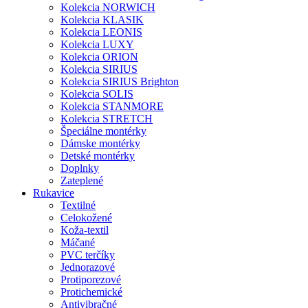
Kolekcia NORWICH
Kolekcia KLASIK
Kolekcia LEONIS
Kolekcia LUXY
Kolekcia ORION
Kolekcia SIRIUS
Kolekcia SIRIUS Brighton
Kolekcia SOLIS
Kolekcia STANMORE
Kolekcia STRETCH
Špeciálne montérky
Dámske montérky
Detské montérky
Doplnky
Zateplené
Rukavice
Textilné
Celokožené
Koža-textil
Máčané
PVC terčíky
Jednorazové
Protiporezové
Protichemické
Antivibračné