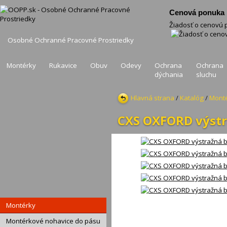
Cenová ponuka .
Žiadosť o cenovú
Osobné Ochranné Pracovné Prostriedky
Montérky
Rukavice
Obuv
Odevy
Ochrana
Ochrana
dýchania
sluchu
Hlavná strana
/
Katalóg
/
Mont
CXS OXFORD výstr
Montérky
Montérkové nohavice do pásu