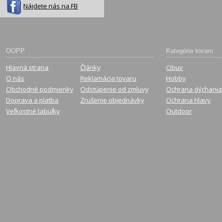
Nájdete nás na FB
OOPP
Kategórie tovaru
Hlavná strana
Články
Obuv
O nás
Reklamácia tovaru
Hobby
Obchodné podmienky
Odstúpenie od zmluvy
Ochrana dýchani
Doprava a platba
Zrušenie objednávky
Ochrana hlavy
Veľkostné tabuľky
Outdoor