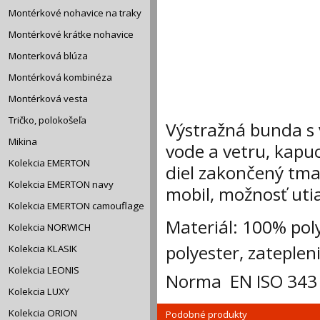
Montérkové nohavice na traky
Montérkové krátke nohavice
Monterková blúza
Montérková kombinéza
Montérková vesta
Tričko, polokošeľa
Výstražná bunda s 
Mikina
vode a vetru, kapuc
Kolekcia EMERTON
diel zakončený tm
Kolekcia EMERTON navy
mobil, možnosť utia
Kolekcia EMERTON camouflage
Materiál: 100% pol
Kolekcia NORWICH
polyester, zateple
Kolekcia KLASIK
Kolekcia LEONIS
Norma EN ISO 343 t
Kolekcia LUXY
Kolekcia ORION
Podobné produkty