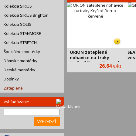
Kolekcia SIRIUS
Kolekcia SIRIUS Brighton
Kolekcia SOLIS
Kolekcia STANMORE
Kolekcia STRETCH
Špeciálne montérky
ORION zateplené
SEA
nohavice na traky
ves
Dámske montérky
Kryštof čierno-červené
CXS
26,64
€/ks
CXS
Detské montérky
Doplnky
Zateplené
Vyhľadávanie
VYHĽADAŤ