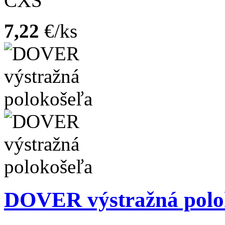
CXS
7,22
€/ks
DOVER výstražná polo