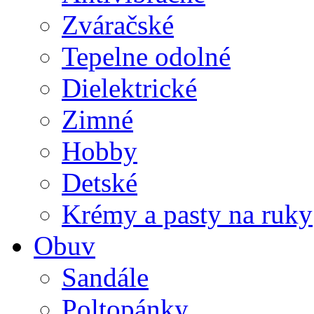
Zváračské
Tepelne odolné
Dielektrické
Zimné
Hobby
Detské
Krémy a pasty na ruky
Obuv
Sandále
Poltopánky