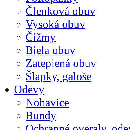
Členková obuv
Vysoká obuv
Čižmy
Biela obuv
Zateplená obuv
Šlapky, galoše
Odevy
Nohavice
Bundy
Ochranné overaly, ode