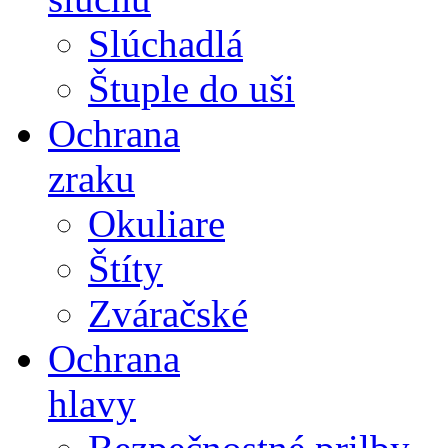
Slúchadlá
Štuple do uši
Ochrana
zraku
Okuliare
Štíty
Zváračské
Ochrana
hlavy