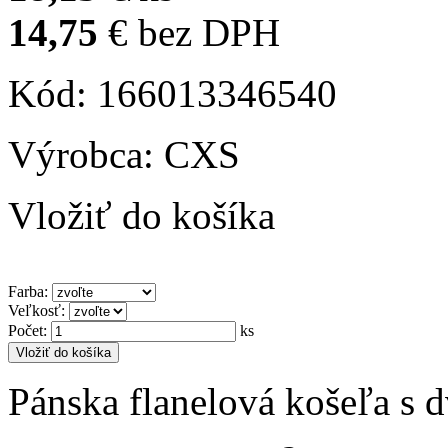
14,75
€
bez DPH
Kód: 166013346540
Výrobca: CXS
Vložiť do košíka
Farba
:
Veľkosť
:
Počet
:
ks
Vložiť do košíka
Pánska flanelová košeľa s