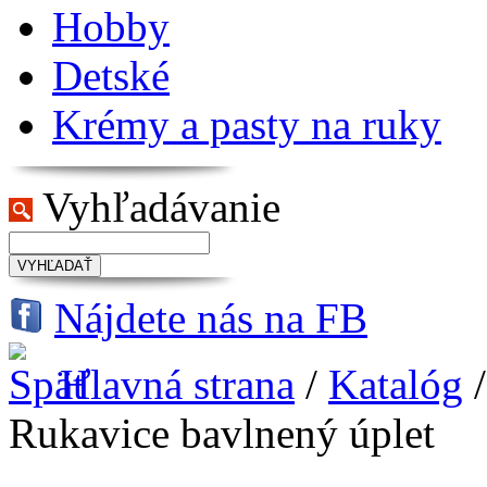
Hobby
Detské
Krémy a pasty na ruky
Vyhľadávanie
VYHĽADAŤ
Nájdete nás na FB
Hlavná strana
/
Katalóg
Rukavice bavlnený úplet