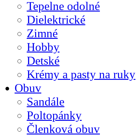
Tepelne odolné
Dielektrické
Zimné
Hobby
Detské
Krémy a pasty na ruky
Obuv
Sandále
Poltopánky
Členková obuv