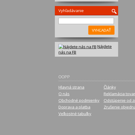
Vyhľadávanie
VYHĽADAŤ
Nájdete
nás na FB
OOPP
Hlavná strana
Články
O nás
Reklamácia tova
Obchodné podmienky
Odstúpenie od z
Doprava a platba
Zrušenie objedn
Veľkostné tabuľky