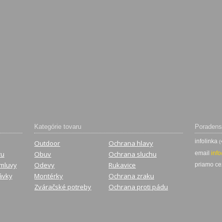
Kategórie tovaru
Poradens
infolinka
Outdoor
Ochrana hlavy
(
ru
Obuv
Ochrana sluchu
email
inf
mluvy
Odevy
Rukavice
priamo c
ávky
Montérky
Ochrana zraku
Zváračské potreby
Ochrana proti pádu