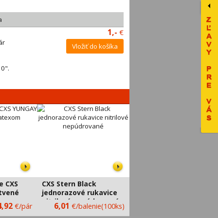
a
1,-
€
ár
Vložiť do košíka
0".
e CXS
CXS Stern Black
tvené
jednorazové rukavice
nitrilové nepúdrované
4,92
6,01
€/pár
€/balenie(100ks)
CXS