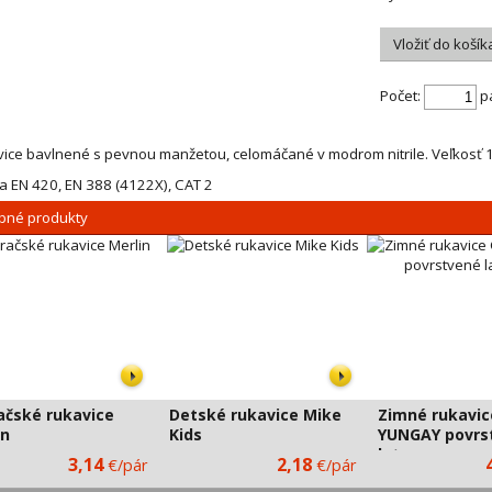
Vložiť do košík
Počet
:
p
ice bavlnené s pevnou manžetou, celomáčané v modrom nitrile. Veľkosť 1
 EN 420, EN 388 (4122X), CAT 2
bné produkty
ačské rukavice
Detské rukavice Mike
Zimné rukavic
in
Kids
YUNGAY povrs
latexom
CXS
3,14
2,18
€/pár
€/pár
CXS