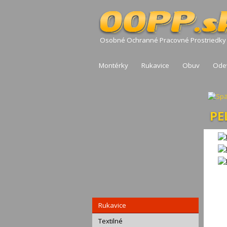
Osobné Ochranné Pracovné Prostriedky
Montérky
Rukavice
Obuv
Ode
PE
Rukavice
Textilné