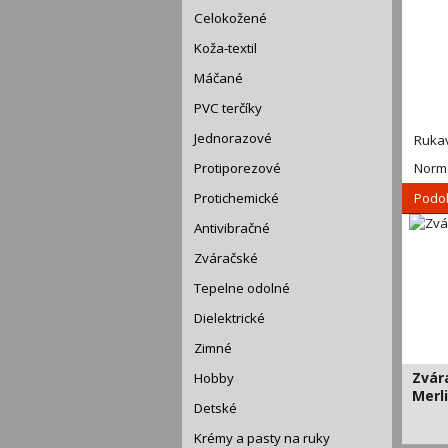
Celokožené
Koža-textil
Máčané
PVC terčíky
Jednorazové
Rukav
Protiporezové
Norma
Protichemické
Podo
Antivibračné
Zváračské
Tepelne odolné
Dielektrické
Zimné
Zvár
Hobby
Merl
Detské
CERVA
Krémy a pasty na ruky