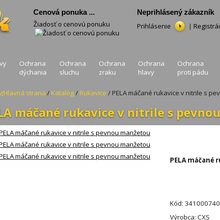
Cenová ponuka ...
Neprihlásený zákazník
Žiadosť o cenovú ponuku
Prihlásenie
|
Registrá
vy
Ochrana
Ochrana
Ochrana
Ochrana
Ochrana
dýchania
sluchu
zraku
hlavy
proti pádu
Hlavná strana
/
Katalóg
/
Rukavice
/ PELA máčané rukavice v nitrile s p
LA máčané rukavice v nitrile s pevn
PELA máčané ru
Kód: 34100074
Výrobca: CXS