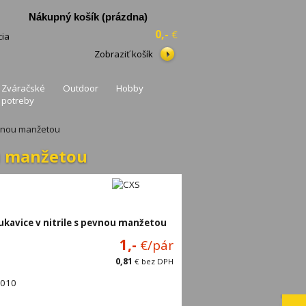
Nákupný košík
(prázdna)
0,-
€
cia
Zobraziť košík
Zváračské
Outdoor
Hobby
potreby
evnou manžetou
ou manžetou
kavice v nitrile s pevnou manžetou
1,-
€/pár
0,81
€
bez DPH
0010