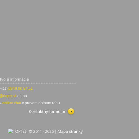
tvo a informácie
0948 00 84 51
+421)
o@oopp.sk
alebo
ez
online chat
v pravom dolnom rohu
Kontaktný formulár
© 2011 - 2026 |
Mapa stránky