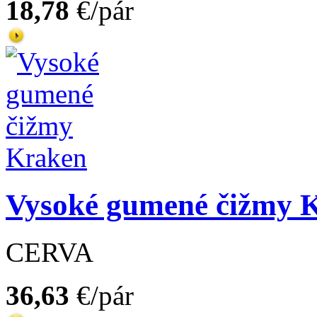
18,78
€/pár
Vysoké gumené čižmy 
CERVA
36,63
€/pár