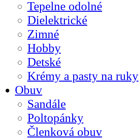
Tepelne odolné
Dielektrické
Zimné
Hobby
Detské
Krémy a pasty na ruky
Obuv
Sandále
Poltopánky
Členková obuv