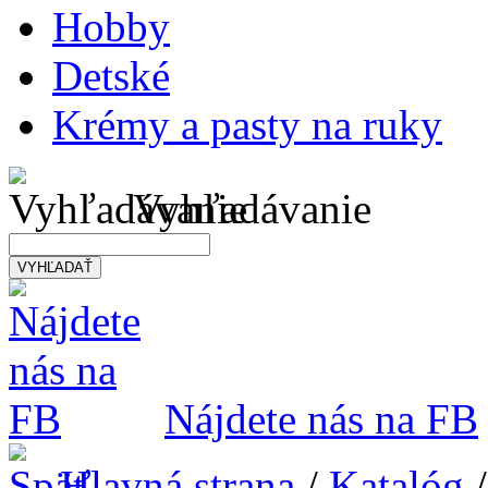
Hobby
Detské
Krémy a pasty na ruky
Vyhľadávanie
VYHĽADAŤ
Nájdete nás na FB
Hlavná strana
/
Katalóg