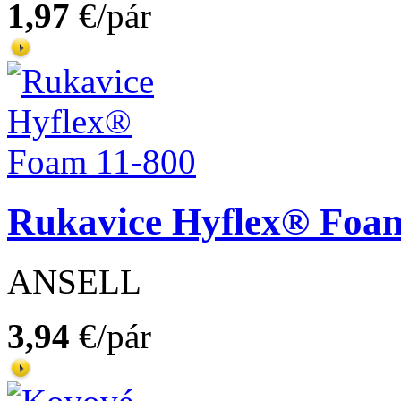
1,97
€/pár
Rukavice Hyflex® Foa
ANSELL
3,94
€/pár