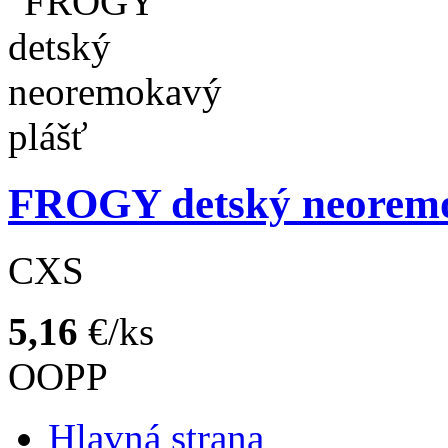
FROGY detský neoremo
CXS
5,16
€/ks
OOPP
Hlavná strana