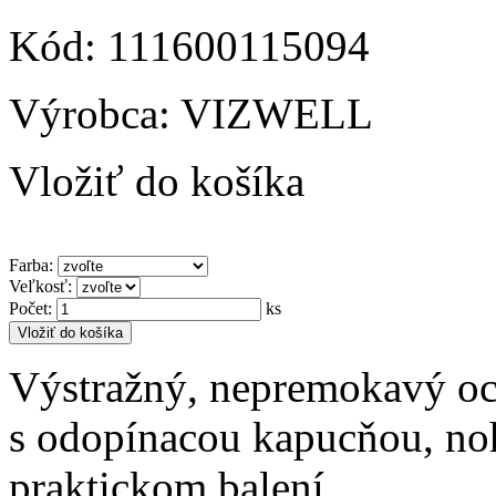
Kód: 111600115094
Výrobca: VIZWELL
Vložiť do košíka
Farba
:
Veľkosť
:
Počet
:
ks
Vložiť do košíka
Výstražný, nepremokavý oc
s odopínacou kapucňou, no
praktickom balení.