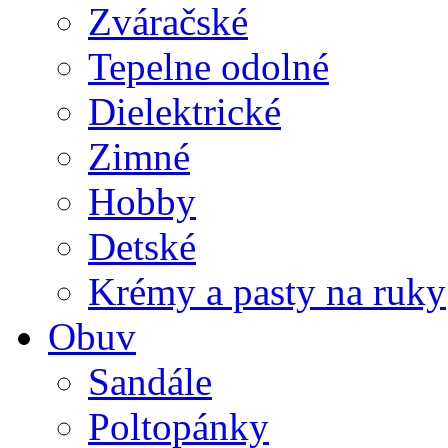
Zváračské
Tepelne odolné
Dielektrické
Zimné
Hobby
Detské
Krémy a pasty na ruky
Obuv
Sandále
Poltopánky