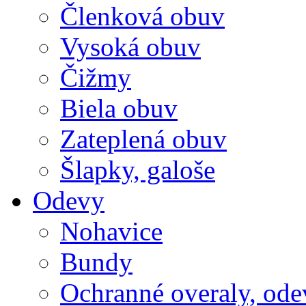
Členková obuv
Vysoká obuv
Čižmy
Biela obuv
Zateplená obuv
Šlapky, galoše
Odevy
Nohavice
Bundy
Ochranné overaly, ode