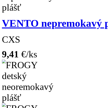
VENTO nepremokavý p
CXS
9,41
€/ks