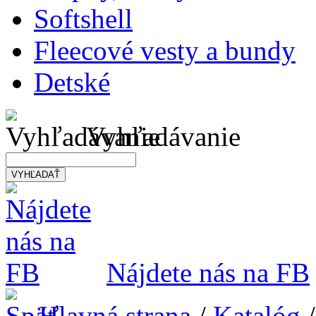
Softshell
Fleecové vesty a bundy
Detské
Vyhľadávanie
VYHĽADAŤ
Nájdete nás na FB
Hlavná strana
/
Katalóg