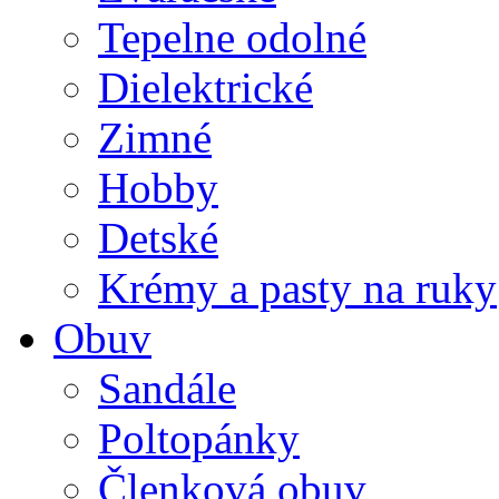
Tepelne odolné
Dielektrické
Zimné
Hobby
Detské
Krémy a pasty na ruky
Obuv
Sandále
Poltopánky
Členková obuv