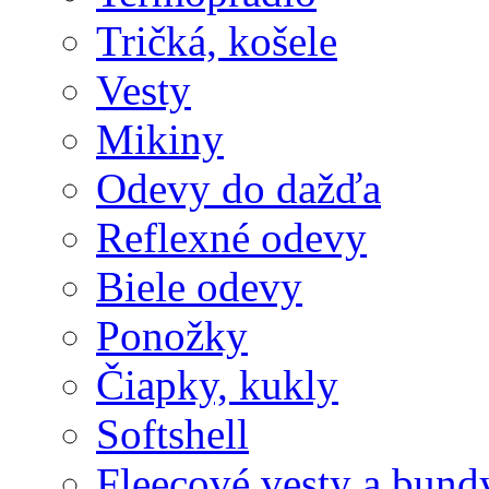
Tričká, košele
Vesty
Mikiny
Odevy do dažďa
Reflexné odevy
Biele odevy
Ponožky
Čiapky, kukly
Softshell
Fleecové vesty a bund