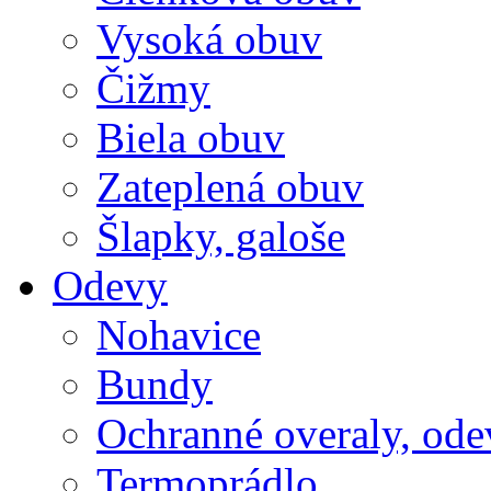
Vysoká obuv
Čižmy
Biela obuv
Zateplená obuv
Šlapky, galoše
Odevy
Nohavice
Bundy
Ochranné overaly, ode
Termoprádlo