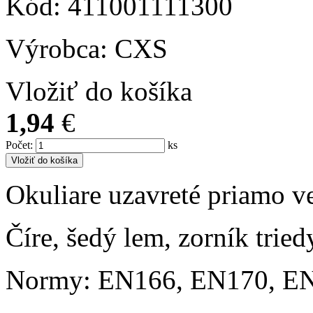
Kód: 411001111300
Výrobca: CXS
Vložiť do košíka
1,94
€
Počet
:
ks
Vložiť do košíka
Okuliare uzavreté priamo ve
Číre, šedý lem, zorník trie
Normy: EN166, EN170, E