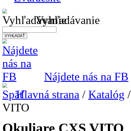
Vyhľadávanie
VYHĽADAŤ
Nájdete nás na FB
Hlavná strana
/
Katalóg
VITO
Okuliare CXS VITO