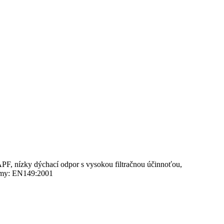
APF, nízky dýchací odpor s vysokou filtračnou účinnoťou,
ormy: EN149:2001