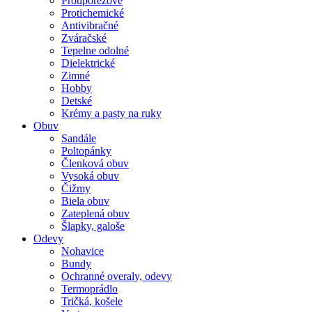
Protiporezové
Protichemické
Antivibračné
Zváračské
Tepelne odolné
Dielektrické
Zimné
Hobby
Detské
Krémy a pasty na ruky
Obuv
Sandále
Poltopánky
Členková obuv
Vysoká obuv
Čižmy
Biela obuv
Zateplená obuv
Šlapky, galoše
Odevy
Nohavice
Bundy
Ochranné overaly, odevy
Termoprádlo
Tričká, košele