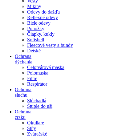
Vesty
Mikiny
Odevy do dažďa
Reflexné odevy
Biele odevy
Ponožky
Čiapky, kukly
Softshell
Fleecové vesty a bundy
Detské
Ochrana
dýchania
Celotvárová maska
Polomaska
Filtre
Respirátor
Ochrana
sluchu
Slúchadlá
Štuple do uši
Ochrana
zraku
Okuliare
Štíty
Zváračské