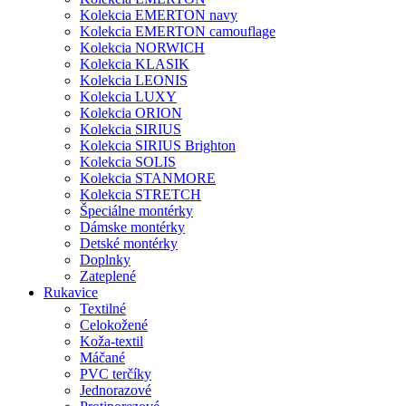
Kolekcia EMERTON navy
Kolekcia EMERTON camouflage
Kolekcia NORWICH
Kolekcia KLASIK
Kolekcia LEONIS
Kolekcia LUXY
Kolekcia ORION
Kolekcia SIRIUS
Kolekcia SIRIUS Brighton
Kolekcia SOLIS
Kolekcia STANMORE
Kolekcia STRETCH
Špeciálne montérky
Dámske montérky
Detské montérky
Doplnky
Zateplené
Rukavice
Textilné
Celokožené
Koža-textil
Máčané
PVC terčíky
Jednorazové