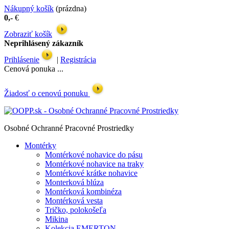
Nákupný košík
(prázdna)
0,-
€
Zobraziť košík
Neprihlásený zákazník
Prihlásenie
|
Registrácia
Cenová ponuka ...
Žiadosť o cenovú ponuku
Osobné Ochranné Pracovné Prostriedky
Montérky
Montérkové nohavice do pásu
Montérkové nohavice na traky
Montérkové krátke nohavice
Monterková blúza
Montérková kombinéza
Montérková vesta
Tričko, polokošeľa
Mikina
Kolekcia EMERTON