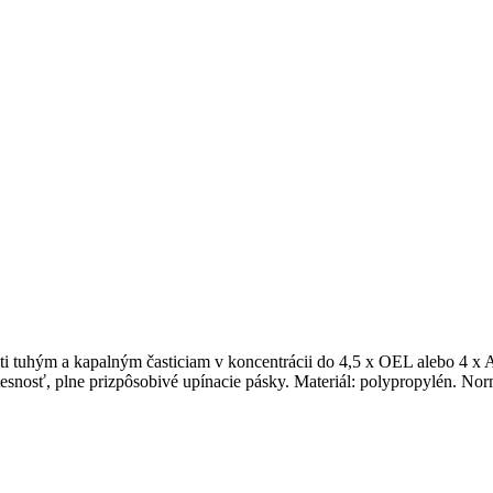
ti tuhým a kapalným časticiam v koncentrácii do 4,5 x OEL alebo 4 x 
tesnosť, plne prizpôsobivé upínacie pásky. Materiál: polypropylén. N