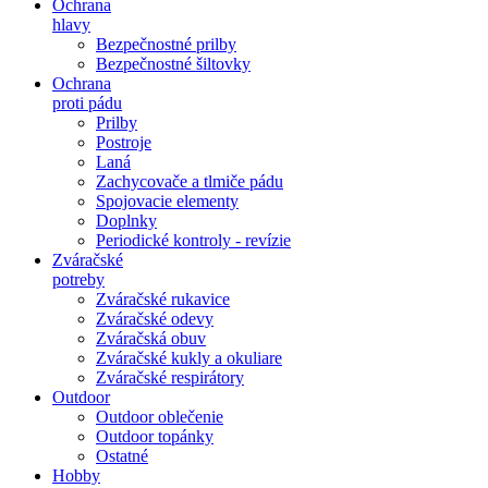
Ochrana
hlavy
Bezpečnostné prilby
Bezpečnostné šiltovky
Ochrana
proti pádu
Prilby
Postroje
Laná
Zachycovače a tlmiče pádu
Spojovacie elementy
Doplnky
Periodické kontroly - revízie
Zváračské
potreby
Zváračské rukavice
Zváračské odevy
Zváračská obuv
Zváračské kukly a okuliare
Zváračské respirátory
Outdoor
Outdoor oblečenie
Outdoor topánky
Ostatné
Hobby