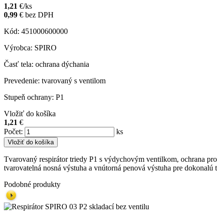
1,21
€/ks
0,99
€
bez DPH
Kód: 451000600000
Výrobca: SPIRO
Časť tela: ochrana dýchania
Prevedenie: tvarovaný s ventilom
Stupeň ochrany: P1
Vložiť do košíka
1,21
€
Počet
:
ks
Vložiť do košíka
Tvarovaný respirátor triedy P1 s výdychovým ventilkom, ochrana pro
tvarovatelná nosná výstuha a vnútorná penová výstuha pre dokonalú 
Podobné produkty