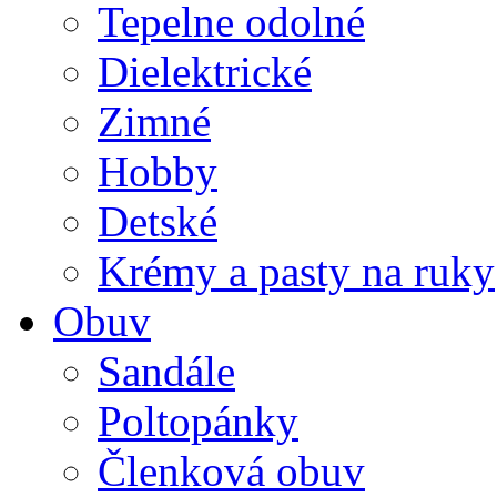
Tepelne odolné
Dielektrické
Zimné
Hobby
Detské
Krémy a pasty na ruky
Obuv
Sandále
Poltopánky
Členková obuv