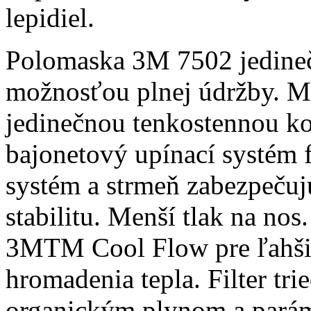
lepidiel.
Polomaska 3M 7502 jedine
možnosťou plnej údržby. Mä
jedinečnou tenkostennou ko
bajonetový upínací systém 
systém a strmeň zabezpečuj
stabilitu. Menší tlak na no
3MTM Cool Flow pre ľahšie
hromadenia tepla. Filter tr
organickým plynom a parám,