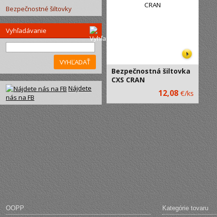
Bezpečnostné šiltovky
Vyhľadávanie
VYHĽADAŤ
Bezpečnostná šiltovka
CXS CRAN
Nájdete
CXS
12,08
€/ks
nás na FB
OOPP
Kategórie tovaru