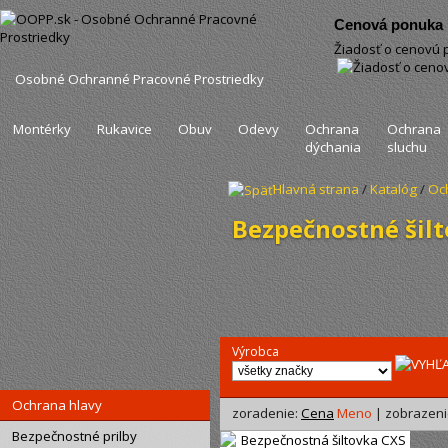
Cenová ponuka .
Žiadosť o cenovú
Osobné Ochranné Pracovné Prostriedky
Montérky
Rukavice
Obuv
Odevy
Ochrana
Ochrana
dýchania
sluchu
Hlavná strana
/
Katalóg
/
Oc
Bezpečnostné šil
Výrobca
Ochrana hlavy
zoradenie:
Cena
Meno
| zobrazeni
Bezpečnostné prilby