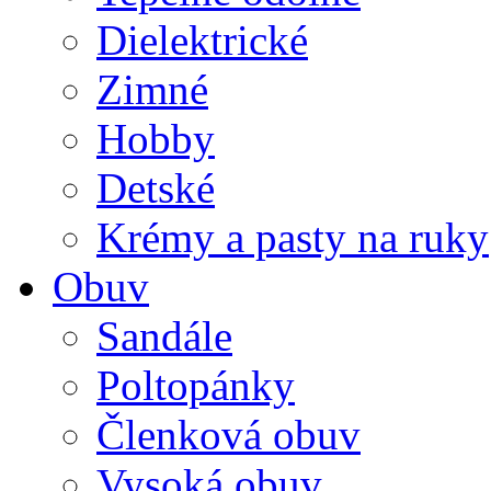
Dielektrické
Zimné
Hobby
Detské
Krémy a pasty na ruky
Obuv
Sandále
Poltopánky
Členková obuv
Vysoká obuv