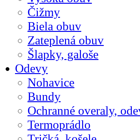
Čižmy
Biela obuv
Zateplená obuv
Šlapky, galoše
Odevy
Nohavice
Bundy
Ochranné overaly, ode
Termoprádlo
Tričká, košele