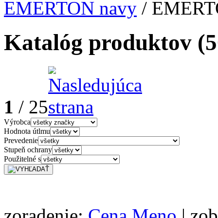
EMERTON navy
/ EMERTO
Katalóg produktov
(5
1
/ 25
Výrobca
Hodnota útlmu
Prevedenie
Stupeň ochrany
Použitelné s
zoradenie:
Cena
Meno
| zob