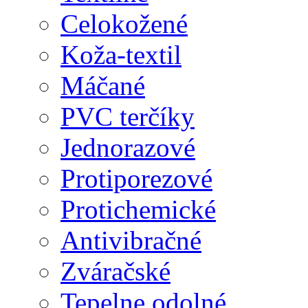
Celokožené
Koža-textil
Máčané
PVC terčíky
Jednorazové
Protiporezové
Protichemické
Antivibračné
Zváračské
Tepelne odolné