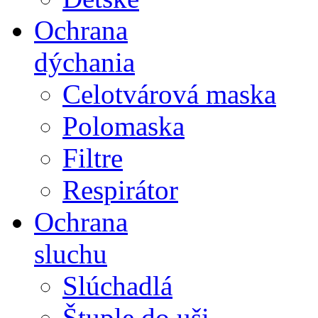
Ochrana
dýchania
Celotvárová maska
Polomaska
Filtre
Respirátor
Ochrana
sluchu
Slúchadlá
Štuple do uši