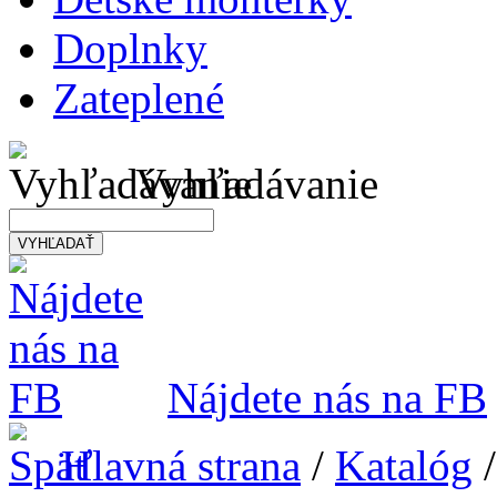
Doplnky
Zateplené
Vyhľadávanie
VYHĽADAŤ
Nájdete nás na FB
Hlavná strana
/
Katalóg