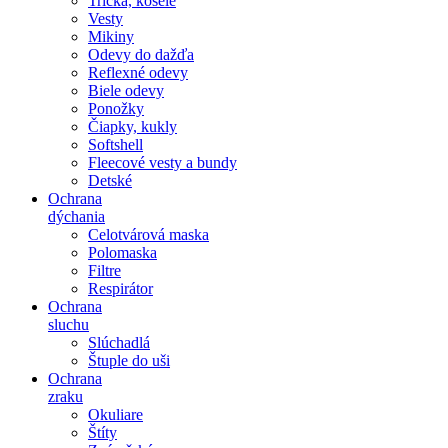
Tričká, košele
Vesty
Mikiny
Odevy do dažďa
Reflexné odevy
Biele odevy
Ponožky
Čiapky, kukly
Softshell
Fleecové vesty a bundy
Detské
Ochrana
dýchania
Celotvárová maska
Polomaska
Filtre
Respirátor
Ochrana
sluchu
Slúchadlá
Štuple do uši
Ochrana
zraku
Okuliare
Štíty