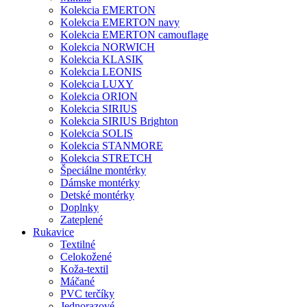
Kolekcia EMERTON
Kolekcia EMERTON navy
Kolekcia EMERTON camouflage
Kolekcia NORWICH
Kolekcia KLASIK
Kolekcia LEONIS
Kolekcia LUXY
Kolekcia ORION
Kolekcia SIRIUS
Kolekcia SIRIUS Brighton
Kolekcia SOLIS
Kolekcia STANMORE
Kolekcia STRETCH
Špeciálne montérky
Dámske montérky
Detské montérky
Doplnky
Zateplené
Rukavice
Textilné
Celokožené
Koža-textil
Máčané
PVC terčíky
Jednorazové