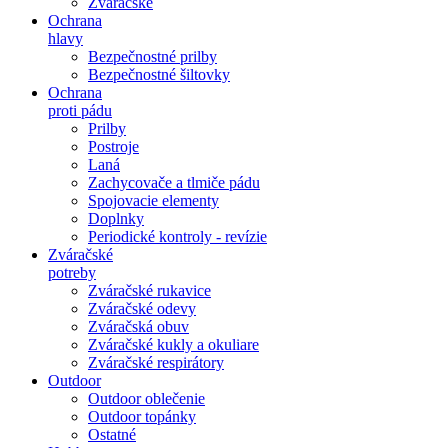
Zváračské
Ochrana
hlavy
Bezpečnostné prilby
Bezpečnostné šiltovky
Ochrana
proti pádu
Prilby
Postroje
Laná
Zachycovače a tlmiče pádu
Spojovacie elementy
Doplnky
Periodické kontroly - revízie
Zváračské
potreby
Zváračské rukavice
Zváračské odevy
Zváračská obuv
Zváračské kukly a okuliare
Zváračské respirátory
Outdoor
Outdoor oblečenie
Outdoor topánky
Ostatné