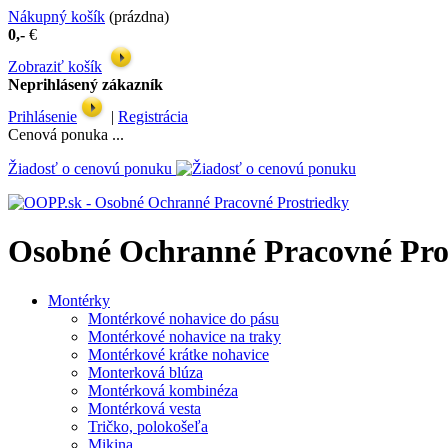
Nákupný košík
(prázdna)
0,-
€
Zobraziť košík
Neprihlásený zákazník
Prihlásenie
|
Registrácia
Cenová ponuka ...
Žiadosť o cenovú ponuku
Osobné Ochranné Pracovné Pro
Montérky
Montérkové nohavice do pásu
Montérkové nohavice na traky
Montérkové krátke nohavice
Monterková blúza
Montérková kombinéza
Montérková vesta
Tričko, polokošeľa
Mikina