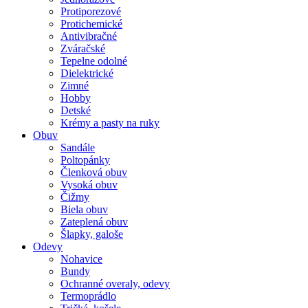
Protiporezové
Protichemické
Antivibračné
Zváračské
Tepelne odolné
Dielektrické
Zimné
Hobby
Detské
Krémy a pasty na ruky
Obuv
Sandále
Poltopánky
Členková obuv
Vysoká obuv
Čižmy
Biela obuv
Zateplená obuv
Šlapky, galoše
Odevy
Nohavice
Bundy
Ochranné overaly, odevy
Termoprádlo